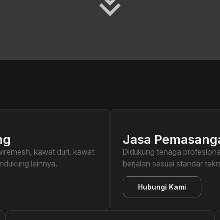
ng
Jasa Pemasang
 wiremesh, kawat duri, kawat
Didukung tenaga profesional
endukung lainnya.
berjalan sesuai standar tek
Hubungi Kami