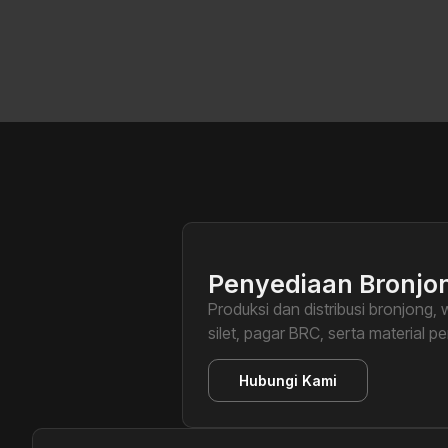
Penyediaan Bronjo
Produksi dan distribusi bronjong,
silet, pagar BRC, serta material p
Hubungi Kami