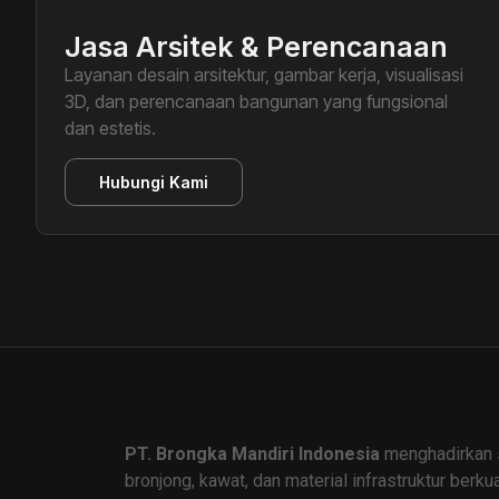
Jasa Arsitek & Perencanaan
Layanan desain arsitektur, gambar kerja, visualisasi
3D, dan perencanaan bangunan yang fungsional
dan estetis.
Hubungi Kami
PT. Brongka Mandiri Indonesia
menghadirkan 
bronjong, kawat, dan material infrastruktur berku