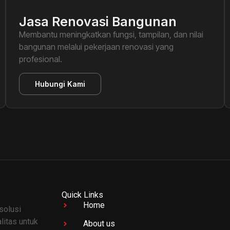
Jasa Renovasi Bangunan
Membantu meningkatkan fungsi, tampilan, dan nilai
bangunan melalui pekerjaan renovasi yang
profesional.
Hubungi Kami
Quick Links
Home
solusi
alitas untuk
About us